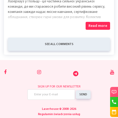
Лазерхауз у Польщі - це частинка сильної української
команди, де ми стараємося робити високий рівень сервісу,
компанія завжди надає якісне навчання, сертифіковане
обладнання, створює гарні умови для розвитку. Колектив
дружній і завжди готовий допомогти. Рада бути частиною цієї
Read more
команди.
SEE ALL COMMENTS
SIGN UP FOR OUR NEWSLETTER
SEND
Laserhouse © 2008-2026
Regulamin świadczenia usług