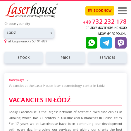
BOOK NOW
732 232 178
+48
Choose your city
СПІЛКУЄМОСЯ УКРАЇНСЬКОЮ
LODZ
MÓWIMY PO POLSKU
ul. Łagiewnicka 53, 91-839
STOCK
PRICE
SERVICES
Лазерхауз
Vacancies at the Laser House laser cosmetology center in Łódź
VACANCIES IN ŁÓDŹ
Today Laserhouse is the largest network of aesthetic medicine clinics in
Ukraine, which has 71 centers in Ukraine and 6 branches in Polish cities.
For 17 years we at Laserhouse have been continuing our development
path every day, improving our services and giving our clients the best