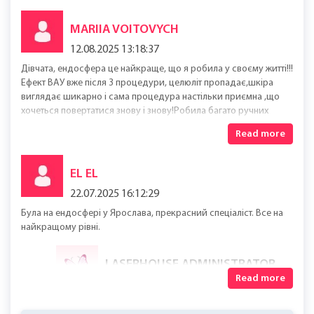
MARIIA VOITOVYCH
12.08.2025 13:18:37
Дівчата, ендосфера це найкраще, що я робила у своєму житті!!!
Ефект ВАУ вже після 3 процедури, целюліт пропадає,шкіра
виглядає шикарно і сама процедура настільки приємна ,що
хочеться повертатися знову і знову!Робила багато ручних
масажів,але ендосфера-це щось неймовірне!!!! Роблю
Read more
процедуру у Ярослава, руки в нього золотідуже
рекомендую!!!!
EL EL
22.07.2025 16:12:29
Була на ендосфері у Ярослава, прекрасний спеціаліст. Все на
найкращому рівні.
LASERHOUSE ADMINISTRATOR
Read more
23.07.2025 09:27:55
Дякуємо за Ваш відгук ️ Чекаємо на Вас знову в