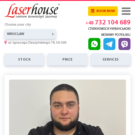
BOOK NOW
732 104 689
+48
Choose your city
СПІЛКУЄМОСЯ УКРАЇНСЬКОЮ
WROCLAW
MÓWIMY PO POLSKU
ul. Ignacego Daszyńskiego 19, 50-309
STOCK
PRICE
SERVICES