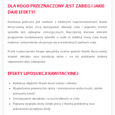
DLA KOGO PRZEZNACZONY JEST ZABIEG I JAKIE
DAJE EFEKTY?
Kawitacja polecana jest osobom z lokalnymi nagromadzeniami tkanki
tłuszczowej, które chcą skorygować obwody ciała i poprawić kontur
sylwetki bez zabiegów chirurgicznych. Najczęściej stanowi element
programów modelowania sylwetki u osób ze stabilną masą ciała, kiedy
nadmiar centymetrów utrzymuje się w konkretnych partiach ciała.
Przed rozpoczęciem terapii specjalista ocenia gęstość tkanki tłuszczowej,
stopień obrzęku oraz kondycję skóry i na tej podstawie dobiera
odpowiedni plan zabiegowy.
EFEKTY LIPOSUKCJI KAWITACYJNEJ
Redukcja objętości tkanki tłuszczowej i cellulitu
Wygładzenie powierzchni skóry i zmniejszenie widoczności „skórki
pomarańczowej”
Zmniejszenie obrzęków i uczucie lekkości w ciele
Poprawa wyglądu skóry dzięki pracy z tkanką podskórną oraz
pobudzeniu przepływu limfy