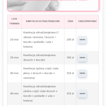
CZAS
KAWITACJA ULTRADŹWIĘKOWA
CENA
ZAREZERWOWAĆ
TRWANIA
Kawitacja ultradźwiękowa (1
obszar: ramiona / brzuch /
20 min
200 zł
UMÓW
boczki / pośladki / uda /
kolana)
Kawitacja ultradźwiękowa
30 min
300 zł
UMÓW
(brzuch + boczki)
Kawitacja (górna część ciała:
40 min
plecy + brzuch + boczki +
350 zł
UMÓW
ramiona)
Kawitacja ultradźwiękowa
(dolna część ciała: brzuch +
40 min
350 zł
UMÓW
boczki + pośladki + uda +
kolana)