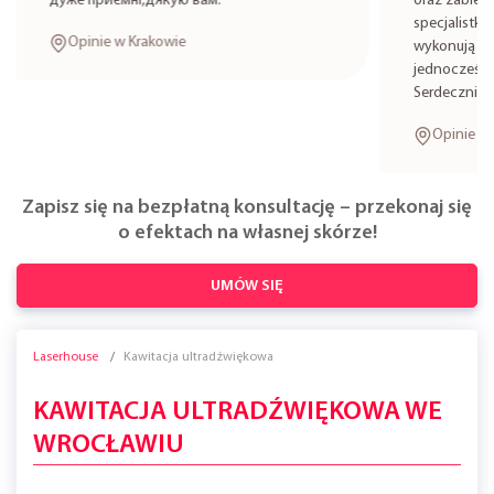
дуже приємні,дякую вам.
oraz zabieg
specjalistkę
Opinie w Krakowie
wykonują zab
jednocześni
Serdecznie 
Opinie w 
Zapisz się na bezpłatną konsultację – przekonaj się
o efektach na własnej skórze!
UMÓW SIĘ
Laserhouse
Kawitacja ultradźwiękowa
KAWITACJA ULTRADŹWIĘKOWA WE
WROCŁAWIU