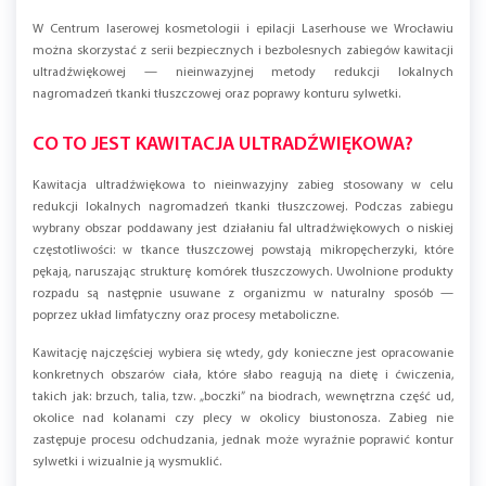
W Centrum laserowej kosmetologii i epilacji Laserhouse we Wrocławiu
można skorzystać z serii bezpiecznych i bezbolesnych zabiegów kawitacji
ultradźwiękowej — nieinwazyjnej metody redukcji lokalnych
nagromadzeń tkanki tłuszczowej oraz poprawy konturu sylwetki.
CO TO JEST KAWITACJA ULTRADŹWIĘKOWA?
Kawitacja ultradźwiękowa to nieinwazyjny zabieg stosowany w celu
redukcji lokalnych nagromadzeń tkanki tłuszczowej. Podczas zabiegu
wybrany obszar poddawany jest działaniu fal ultradźwiękowych o niskiej
częstotliwości: w tkance tłuszczowej powstają mikropęcherzyki, które
pękają, naruszając strukturę komórek tłuszczowych. Uwolnione produkty
rozpadu są następnie usuwane z organizmu w naturalny sposób —
poprzez układ limfatyczny oraz procesy metaboliczne.
Kawitację najczęściej wybiera się wtedy, gdy konieczne jest opracowanie
konkretnych obszarów ciała, które słabo reagują na dietę i ćwiczenia,
takich jak: brzuch, talia, tzw. „boczki” na biodrach, wewnętrzna część ud,
okolice nad kolanami czy plecy w okolicy biustonosza. Zabieg nie
zastępuje procesu odchudzania, jednak może wyraźnie poprawić kontur
sylwetki i wizualnie ją wysmuklić.