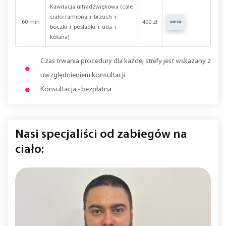
Kawitacja ultradźwiękowa (całe
ciało: ramiona + brzuch +
60 min
400 zł
UMÓW
boczki + pośladki + uda +
kolana)
Czas trwania procedury dla każdej strefy jest wskazany z
uwzględnieniem konsultacji
Konsultacja - bezpłatna
Nasi specjaliści od zabiegów na
ciało: