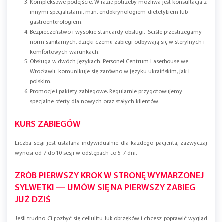
Kompleksowe podejście. W razie potrzeby możliwa jest konsultacja z
innymi specjalistami, m.in. endokrynologiem-dietetykiem lub
gastroenterologiem.
Bezpieczeństwo i wysokie standardy obsługi. Ściśle przestrzegamy
norm sanitarnych, dzięki czemu zabiegi odbywają się w sterylnych i
komfortowych warunkach.
Obsługa w dwóch językach. Personel Centrum Laserhouse we
Wrocławiu komunikuje się zarówno w języku ukraińskim, jak i
polskim.
Promocje i pakiety zabiegowe. Regularnie przygotowujemy
specjalne oferty dla nowych oraz stałych klientów.
KURS ZABIEGÓW
Liczba sesji jest ustalana indywidualnie dla każdego pacjenta, zazwyczaj
wynosi od 7 do 10 sesji w odstępach co 5-7 dni.
ZRÓB PIERWSZY KROK W STRONĘ WYMARZONEJ
SYLWETKI — UMÓW SIĘ NA PIERWSZY ZABIEG
JUŻ DZIŚ
Jeśli trudno Ci pozbyć się cellulitu lub obrzęków i chcesz poprawić wygląd