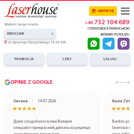
UMÓW SIĘ
732 104 689
+48
Wybierz swoje miasto
СПІЛКУЄМОСЯ УКРАЇНСЬКОЮ
WROCŁAW
MÓWIMY PO POLSKU
ul. Ignacego Daszyńskiego 19, 50-309
PROMOCJA
CENY
USŁUGI
OPINIE Z GOOGLE
Оксана
14.07.2026
Basia Zet
★★★★★
★★★★★
★★★★
★★★★
Дуже сподобалося,пані Валерія
Bardzo pole
спеціаліст прекрасний,дівчата на рецепції
laserowa rob