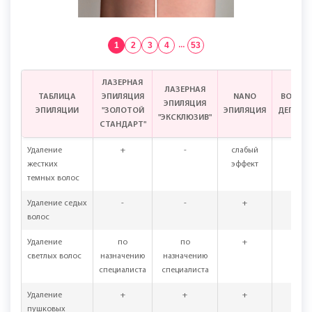
1
2
3
4
...
53
ЛАЗЕРНАЯ
ЛАЗЕРНАЯ
ТАБЛИЦА
ЭПИЛЯЦИЯ
NANO
ВОСКО
ЭПИЛЯЦИЯ
ЭПИЛЯЦИИ
"ЗОЛОТОЙ
ЭПИЛЯЦИЯ
ДЕПИЛЯ
"ЭКСКЛЮЗИВ"
СТАНДАРТ"
Удаление
+
-
слабый
+
жестких
эффект
темных волос
Удаление седых
-
-
+
+
волос
Удаление
по
по
+
+
светлых волос
назначению
назначению
специалиста
специалиста
Удаление
+
+
+
+