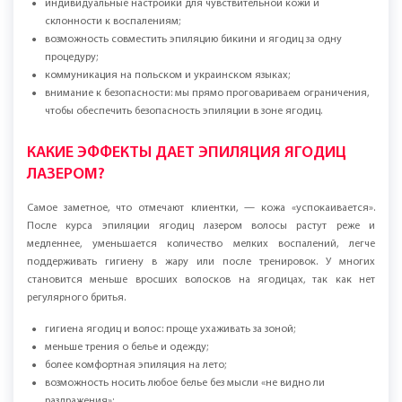
индивидуальные настройки для чувствительной кожи и
склонности к воспалениям;
возможность совместить эпиляцию бикини и ягодиц за одну
процедуру;
коммуникация на польском и украинском языках;
внимание к безопасности: мы прямо проговариваем ограничения,
чтобы обеспечить безопасность эпиляции в зоне ягодиц.
КАКИЕ ЭФФЕКТЫ ДАЕТ ЭПИЛЯЦИЯ ЯГОДИЦ
ЛАЗЕРОМ?
Самое заметное, что отмечают клиентки, — кожа «успокаивается».
После курса эпиляции ягодиц лазером волосы растут реже и
медленнее, уменьшается количество мелких воспалений, легче
поддерживать гигиену в жару или после тренировок. У многих
становится меньше вросших волосков на ягодицах, так как нет
регулярного бритья.
гигиена ягодиц и волос: проще ухаживать за зоной;
меньше трения о белье и одежду;
более комфортная эпиляция на лето;
возможность носить любое белье без мысли «не видно ли