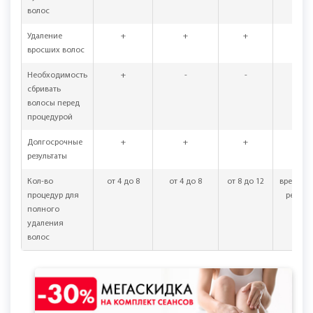
пушковых
волос
Удаление
+
+
+
-
вросших волос
Необходимость
+
-
-
-
сбривать
волосы перед
процедурой
Долгосрочные
+
+
+
-
результаты
Кол-во
от 4 до 8
от 4 до 8
от 8 до 12
времен
процедур для
результ
полного
удаления
волос