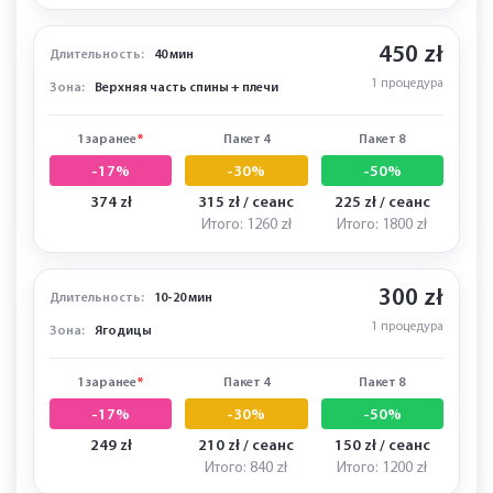
450 zł
Длительность:
40 мин
1 процедура
Зона:
Верхняя часть спины + плечи
1 заранее
*
Пакет 4
Пакет 8
-17%
-30%
-50%
374 zł
315 zł / сеанс
225 zł / сеанс
Итого: 1260 zł
Итого: 1800 zł
300 zł
Длительность:
10-20 мин
1 процедура
Зона:
Ягодицы
1 заранее
*
Пакет 4
Пакет 8
-17%
-30%
-50%
249 zł
210 zł / сеанс
150 zł / сеанс
Итого: 840 zł
Итого: 1200 zł