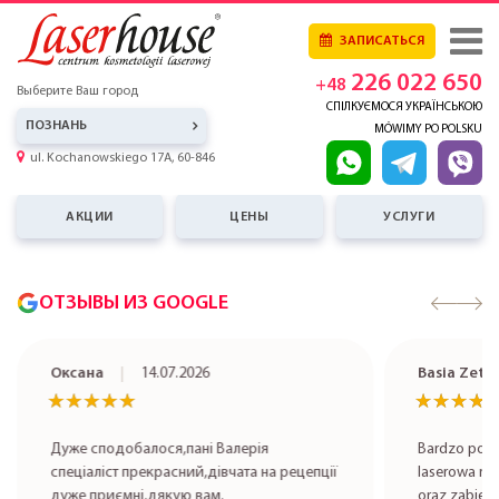
ЗАПИСАТЬСЯ
226 022 650
+48
Выберите Ваш город
СПІЛКУЄМОСЯ УКРАЇНСЬКОЮ
ПОЗНАНЬ
MÓWIMY PO POLSKU
ul. Kochanowskiego 17A, 60-846
АКЦИИ
ЦЕНЫ
УСЛУГИ
ОТЗЫВЫ ИЗ GOOGLE
Оксана
14.07.2026
Basia Zet
★★★★★
★★★★★
★★★★
★★★★
Дуже сподобалося,пані Валерія
Bardzo pole
спеціаліст прекрасний,дівчата на рецепції
laserowa rob
дуже приємні,дякую вам.
oraz zabieg