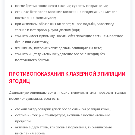
после бритья появляется жжение, сухость, покраснение;
если вас беспокоят вросшие волоски на ягодицах или мелкие
воспаления фолликулов;
при активном образе жизни: спорт, много ходьбы, велосипед —
трение и пот провоцируют дискомфорт;
тем, кто имеет привычку носить обтягивающие леггинсы, плотное
белье или синтетику;
женщинам, которые хотят сделать эпиляцию на лето;
тем, кто ищет длительное удаление волос с ягодиц без
постоянного бритья.
ПРОТИВОПОКАЗАНИЯ К ЛАЗЕРНОЙ ЭПИЛЯЦИИ
ЯГОДИЦ
Деликатную эпиляцию зоны ягодиц переносят или проводят только
после консультации, если есть:
свежий загар/солярий (риск более сильной реакции кожи);
острые инфекции, температура, активные воспалительные
процессы;
активные дерматозы, грибковые поражения, гнойничковые