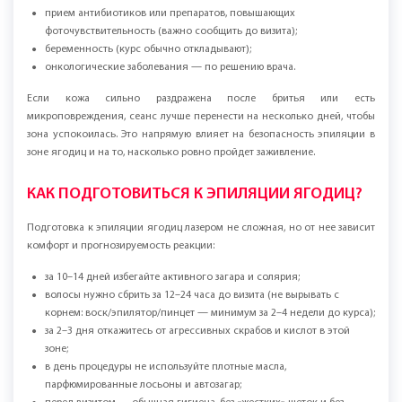
высыпания в зоне;
прием антибиотиков или препаратов, повышающих
фоточувствительность (важно сообщить до визита);
беременность (курс обычно откладывают);
онкологические заболевания — по решению врача.
Если кожа сильно раздражена после бритья или есть
микроповреждения, сеанс лучше перенести на несколько дней, чтобы
зона успокоилась. Это напрямую влияет на безопасность эпиляции в
зоне ягодиц и на то, насколько ровно пройдет заживление.
КАК ПОДГОТОВИТЬСЯ К ЭПИЛЯЦИИ ЯГОДИЦ?
Подготовка к эпиляции ягодиц лазером не сложная, но от нее зависит
комфорт и прогнозируемость реакции:
за 10–14 дней избегайте активного загара и солярия;
волосы нужно сбрить за 12–24 часа до визита (не вырывать с
корнем: воск/эпилятор/пинцет — минимум за 2–4 недели до курса);
за 2–3 дня откажитесь от агрессивных скрабов и кислот в этой
зоне;
в день процедуры не используйте плотные масла,
парфюмированные лосьоны и автозагар;