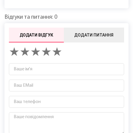
ЧАСТІ ПИТАННЯ ПРО ЛАЗЕРНУ
ЕПІЛЯЦІЮ:
✨ ЧИ ДІЄ ЛАЗЕР НА ТОНКІ ВОЛОСКИ?
❓ ЧИ БОЛЯЧЕ РОБИТИ ЛАЗЕРНУ ЕПІЛЯЦІЮ ШИЇ?
⌛ ЧИ МОЖНА РОБИТИ ЕПІЛЯЦІЮ ШИЇ ВЛІТКУ?
☀️ СКІЛЬКИ ПРОЦЕДУР ПОТРІБНО ДЛЯ СТІЙКОГО
ЕФЕКТУ?
Вiдгуки та питання: 0
ДОДАТИ ВІДГУК
ДОДАТИ ПИТАННЯ