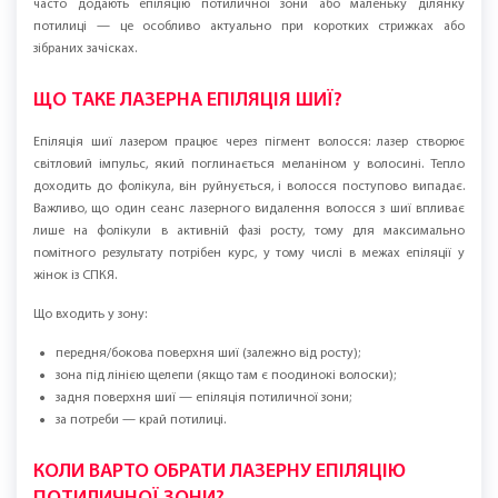
КОНТУР БЕЗ ПОДРАЗНЕНЬ
Волосся на шиї у жінок — не рідкість. У когось воно з’являється через
генетику, у когось стає помітнішим після вагітності або в періоди
гормональних змін. Найчастіше дискомфорт приносить не сам факт
росту, а наслідки домашнього видалення: подразнення після гоління
шиї, врослі волоски на шиї і щетина вже наступного дня, яка псує
відчуття “чистого контуру”.
Лазерну епіляцію шиї у Познані обирають за практичність і
передбачуваність: ви перестаєте регулярно травмувати шкіру бритвою
та отримуєте охайний результат без постійних повторів. Якщо потрібно
зробити плавний перехід між лінією росту волосся та відкритою шиєю,
часто додають епіляцію потиличної зони або маленьку ділянку
потилиці — це особливо актуально при коротких стрижках або
зібраних зачісках.
ЩО ТАКЕ ЛАЗЕРНА ЕПІЛЯЦІЯ ШИЇ?
Епіляція шиї лазером працює через пігмент волосся: лазер створює
світловий імпульс, який поглинається меланіном у волосині. Тепло
доходить до фолікула, він руйнується, і волосся поступово випадає.
Важливо, що один сеанс лазерного видалення волосся з шиї впливає