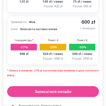
-17%
-30%
-50%
249 zł
210 zł / сеанс
150 zł / сеанс
Разом: 840 zł
Разом: 1200 zł
150 zł
Тривалість:
20 хв
1 процедура
Зона:
Шия (передня або задня частина)
1 заздалегідь
*
Пакет 4
Пакет 8
-17%
-30%
-50%
125 zł
105 zł / сеанс
75 zł / сеанс
Разом: 420 zł
Разом: 600 zł
600 zł
Тривалість:
40 хв
1 процедура
Зона:
Волосиста частина голови
1 заздалегідь
*
Пакет 4
Пакет 8