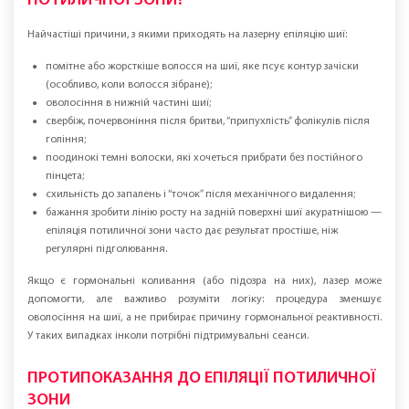
лише на фолікули в активній фазі росту, тому для максимально
помітного результату потрібен курс, у тому числі в межах епіляції у
жінок із СПКЯ.
Що входить у зону:
передня/бокова поверхня шиї (залежно від росту);
зона під лінією щелепи (якщо там є поодинокі волоски);
задня поверхня шиї — епіляція потиличної зони;
за потреби — край потилиці.
КОЛИ ВАРТО ОБРАТИ ЛАЗЕРНУ ЕПІЛЯЦІЮ
ПОТИЛИЧНОЇ ЗОНИ?
Найчастіші причини, з якими приходять на лазерну епіляцію шиї:
помітне або жорсткіше волосся на шиї, яке псує контур зачіски
(особливо, коли волосся зібране);
оволосіння в нижній частині шиї;
свербіж, почервоніння після бритви, “припухлість” фолікулів після
гоління;
поодинокі темні волоски, які хочеться прибрати без постійного
пінцета;