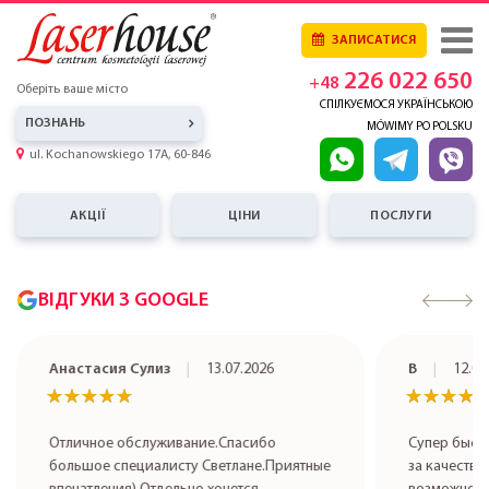
ЗАПИСАТИСЯ
226 022 650
+48
Оберіть ваше місто
СПІЛКУЄМОСЯ УКРАЇНСЬКОЮ
ПОЗНАНЬ
MÓWIMY PO POLSKU
ul. Kochanowskiego 17A, 60-846
АКЦІЇ
ЦІНИ
ПОСЛУГИ
ВІДГУКИ З GOOGLE
В
12.07.2026
Angela
★★★★★
★★★★★
★★★★
★★★★
Супер быстрое обслуживание ! Спасибо
Jestem bard
за качественную работу, ждала два года
Dziewczyny p