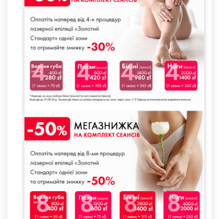
Довгострокові
+
+
+
результати
Кількість
від 4 до 8
від 4 до 8
від 8 до 12
процедур для
повного
видалення
волосся