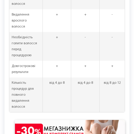
Видалення
+
-
слабкий
жорсткого
ефект
темного волосся
Видалення
-
-
+
сивого волосся
Видалення
за
за
+
світлого волосся
призначенням
призначенням
фахівця
фахівця
Видалення
+
+
+
пушкового
волосся
Видалення
+
+
-
врослого
волосся
Необхідність
+
-
-
голити волосся
перед
процедурою