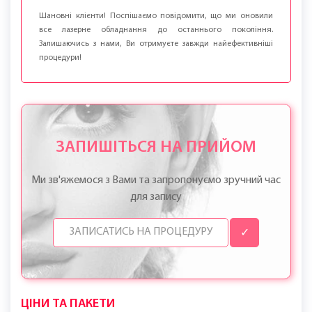
ПОЗБУДЬТЕСЯ ЗАЙВОГО ВОЛОССЯ НА ШИЇ!
Якщо вас дратує щетина, подразнення після гоління або хочеться
рівного контуру під зачіскою, запишіться на епіляцію шиї лазером у
Познані. Можна почати з невеликої ділянки — наприклад, тільки
епіляції потиличної зони — і вже за реакцією шкіри вирішити, чи
розширювати зону.
Запис доступний онлайн. Якщо є питання про чутливість, ліки або
догляд — обговоримо це до процедури, щоб процедура пройшла
комфортно.
Шановні клієнти! Поспішаємо повідомити, що ми оновили
все лазерне обладнання до останнього покоління.
Залишаючись з нами, Ви отримуєте завжди найефективніші
процедури!