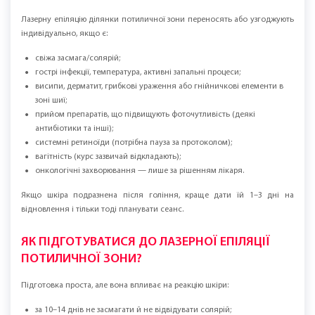
схильність до запалень і “точок” після механічного видалення;
бажання зробити лінію росту на задній поверхні шиї акуратнішою —
епіляція потиличної зони часто дає результат простіше, ніж
регулярні підголювання.
Якщо є гормональні коливання (або підозра на них), лазер може
допомогти, але важливо розуміти логіку: процедура зменшує
оволосіння на шиї, а не прибирає причину гормональної реактивності.
У таких випадках інколи потрібні підтримувальні сеанси.
ПРОТИПОКАЗАННЯ ДО ЕПІЛЯЦІЇ ПОТИЛИЧНОЇ
ЗОНИ
Лазерну епіляцію ділянки потиличної зони переносять або узгоджують
індивідуально, якщо є:
свіжа засмага/солярій;
гострі інфекції, температура, активні запальні процеси;
висипи, дерматит, грибкові ураження або гнійничкові елементи в
зоні шиї;
прийом препаратів, що підвищують фоточутливість (деякі
антибіотики та інші);