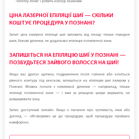
ЕФЕКТИ ЕПІЛЯЦІЇ ШИЇ
Після курсу лазерного видалення волосся з шиї найчастіше помічають:
менше подразнення, контур виглядає акуратніше без регулярного
підголювання. Якщо раніше шкіра сильно реагувала на бритву,
зменшується почервоніння і кількість запалених фолікулів, адже
травмування кожні кілька днів припиняється.
Типові зміни, які помічають:
оволосіння на шиї стає менш помітним, волоски тоншають;
гладенька шкіра без тонких і темних волосків на шиї;
для задньої поверхні — епіляція потиличної зони часто прибирає
“нечітку лінію” і робить контур охайним.
ЦІНА ЛАЗЕРНОЇ ЕПІЛЯЦІЇ ШИЇ — СКІЛЬКИ
КОШТУЄ ПРОЦЕДУРА У ПОЗНАНІ?
Запит ціна лазерної епіляції шиї залежить від площі: тільки передня
шия, бокові ділянки, чи додатково епіляція потиличної зони.
ЗАПИШІТЬСЯ НА ЕПІЛЯЦІЮ ШИЇ У ПОЗНАНІ —