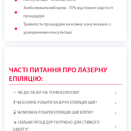
-17%
-30%
-50%
498 zł
420 zł / сеанс
300 zł / сеанс
Разом: 1680 zł
Разом: 2400 zł
* Оплата зі знижкою -17% за наступний візит можлива в день поточного
візиту
Записатися онлайн
Консультація - безкоштовна
Знеболювальний крем - 15% від повної вартості
процедури
Тривалість процедури на кожну зону вказано з
урахуванням консультації