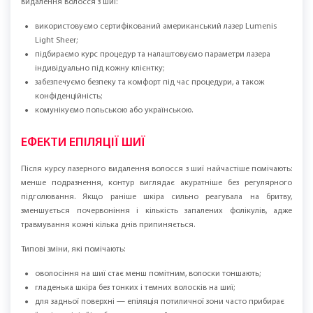
інтенсивного спорту (піт і тертя можуть посилити почервоніння). Далі
— звичний режим догляду.
ЕПІЛЯЦІЯ ПОТИЛИЧНОЇ ЗОНИ У ПОЗНАНІ —
ЧОМУ ВАРТО НАМ ДОВІРЯТИ?
Цікавитесь, як позбутися волосків з потиличної зони у Познані? У
Laserhouse Poznań усе починається з консультації: оцінюємо, як росте
волосся, де потрібна корекція, чи достатньо однієї зони, чи краще
додати епіляцію потиличної зони.
Ось за що жінки у Познані обирають саме Лазерхауз для тривалого
видалення волосся з шиї:
використовуємо сертифікований американський лазер Lumenis
Light Sheer;
підбираємо курс процедур та налаштовуємо параметри лазера
індивідуально під кожну клієнтку;
забезпечуємо безпеку та комфорт під час процедури, а також
конфіденційність;
комунікуємо польською або українською.