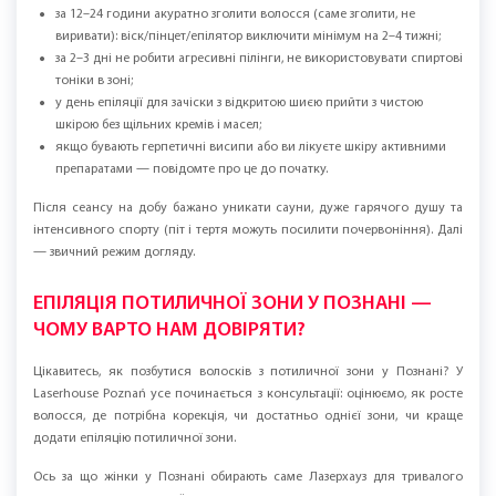
системні ретиноїди (потрібна пауза за протоколом);
вагітність (курс зазвичай відкладають);
онкологічні захворювання — лише за рішенням лікаря.
Якщо шкіра подразнена після гоління, краще дати їй 1–3 дні на
відновлення і тільки тоді планувати сеанс.
ЯК ПІДГОТУВАТИСЯ ДО ЛАЗЕРНОЇ ЕПІЛЯЦІЇ
ПОТИЛИЧНОЇ ЗОНИ?
Підготовка проста, але вона впливає на реакцію шкіри:
за 10–14 днів не засмагати й не відвідувати солярій;
за 12–24 години акуратно зголити волосся (саме зголити, не
виривати): віск/пінцет/епілятор виключити мінімум на 2–4 тижні;
за 2–3 дні не робити агресивні пілінги, не використовувати спиртові
тоніки в зоні;
у день епіляції для зачіски з відкритою шиєю прийти з чистою
шкірою без щільних кремів і масел;
якщо бувають герпетичні висипи або ви лікуєте шкіру активними
препаратами — повідомте про це до початку.
Після сеансу на добу бажано уникати сауни, дуже гарячого душу та