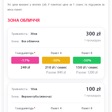
ЗАПИШІТЬСЯ НА ПРИЙОМ
Ми зв'яжемося з Вами та запропонуємо зручний час
для запису
✓
ЦІНИ ТА ПАКЕТИ
Усі ціни вказані у злотих (zł). У пакетах: ціна за 1 сеанс та підсумок за
весь пакет.
ЗОНА ОБЛИЧЧЯ
300 zł
Тривалість:
30 хв
1 процедура
Зона:
Все обличчя