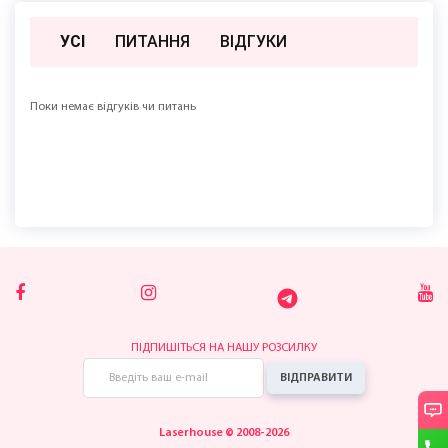
Читайте також :
Політика конфіденційності
Статті
Емілія Насінник
Масаж обличчя "Face building"
NANO епіляція
Лазерна епіляція рук
УСІ
ПИТАННЯ
ВIДГУКИ
Поки немає відгуків чи питань