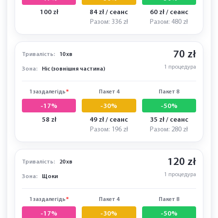
-17%
-30%
-50%
91 zł
77 zł / сеанс
55 zł / сеанс
Разом: 308 zł
Разом: 440 zł
120 zł
Тривалість:
15 хв
1 процедура
Зона:
Лінія чола
1 заздалегідь
*
Пакет 4
Пакет 8
-17%
-30%
-50%
100 zł
84 zł / сеанс
60 zł / сеанс
Разом: 336 zł
Разом: 480 zł
70 zł
Тривалість:
10 хв
1 процедура
Зона:
Ніс (зовнішня частина)
1 заздалегідь
*
Пакет 4
Пакет 8