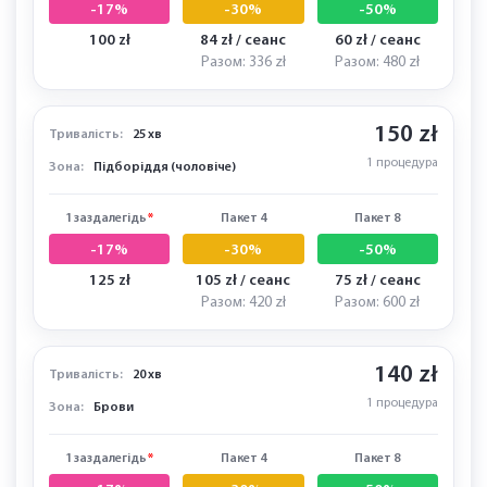
1 заздалегідь
*
Пакет 4
Пакет 8
-17%
-30%
-50%
116 zł
98 zł / сеанс
70 zł / сеанс
Разом: 392 zł
Разом: 560 zł
120 zł
Тривалість:
10 хв
1 процедура
Зона:
Підборіддя (жіноче)
1 заздалегідь
*
Пакет 4
Пакет 8
-17%
-30%
-50%
100 zł
84 zł / сеанс
60 zł / сеанс
Разом: 336 zł
Разом: 480 zł
150 zł
Тривалість:
25 хв
1 процедура
Зона:
Підборіддя (чоловіче)